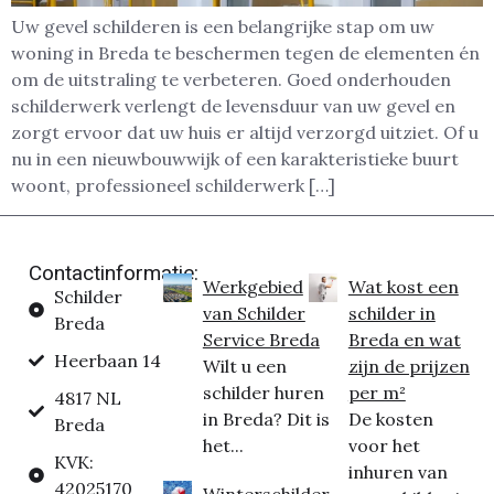
Uw gevel schilderen is een belangrijke stap om uw
woning in Breda te beschermen tegen de elementen én
om de uitstraling te verbeteren. Goed onderhouden
schilderwerk verlengt de levensduur van uw gevel en
zorgt ervoor dat uw huis er altijd verzorgd uitziet. Of u
nu in een nieuwbouwwijk of een karakteristieke buurt
woont, professioneel schilderwerk […]
Contactinformatie:
Werkgebied
Wat kost een
Schilder
van Schilder
schilder in
Breda
Service Breda
Breda en wat
Heerbaan 14
Wilt u een
zijn de prijzen
schilder huren
per m²
4817 NL
in Breda? Dit is
De kosten
Breda
het...
voor het
KVK:
inhuren van
42025170
Winterschilder