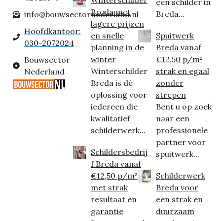
een schilder in
Breda met
Breda...
info@bouwsectornederland.nl
lagere prijzen
Hoofdkantoor:
en snelle
Spuitwerk
030-2072024
planning in de
Breda vanaf
winter
€12,50 p/m²
Bouwsector
Winterschilder
strak en egaal
Nederland
Breda is dé
zonder
oplossing voor
strepen
iedereen die
Bent u op zoek
kwalitatief
naar een
schilderwerk...
professionele
partner voor
Schildersbedrij
spuitwerk...
f Breda vanaf
€12,50 p/m²
Schilderwerk
met strak
Breda voor
resultaat en
een strak en
garantie
duurzaam