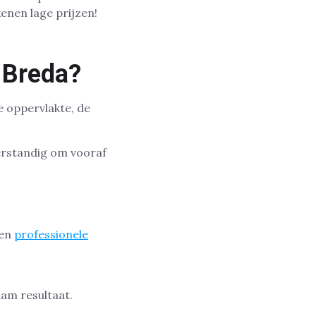
enen lage prijzen!
n Breda?
e oppervlakte, de
 verstandig om vooraf
een
professionele
am resultaat.