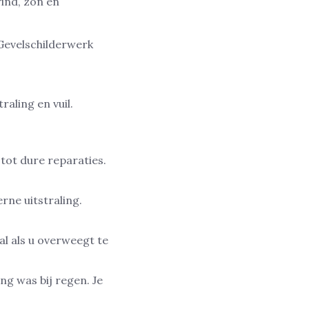
ind, zon en
 Gevelschilderwerk
aling en vuil.
 tot dure reparaties.
rne uitstraling.
l als u overweegt te
ng was bij regen. Je