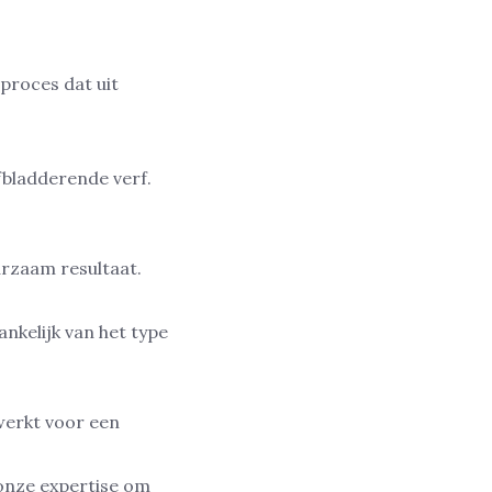
proces dat uit
fbladderende verf.
urzaam resultaat.
nkelijk van het type
werkt voor een
 onze expertise om