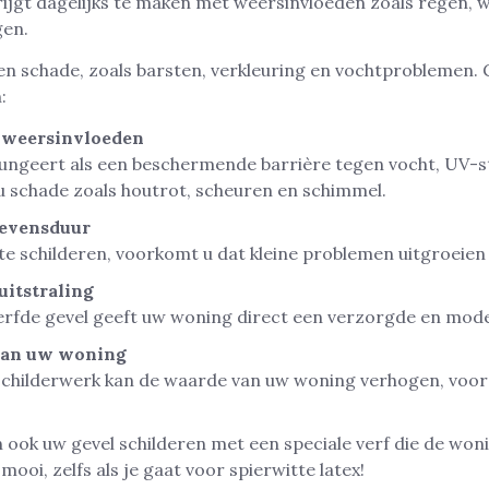
ijgt dagelijks te maken met weersinvloeden zoals regen, w
en.
e en schade, zoals barsten, verkleuring en vochtproblemen.
:
 weersinvloeden
ungeert als een beschermende barrière tegen vocht, UV-str
 schade zoals houtrot, scheuren en schimmel.
levensduur
 te schilderen, voorkomt u dat kleine problemen uitgroeien
uitstraling
verfde gevel geeft uw woning direct een verzorgde en mode
van uw woning
hilderwerk kan de waarde van uw woning verhogen, voora
 ook uw gevel schilderen met een speciale verf die de woni
 mooi, zelfs als je gaat voor spierwitte latex!