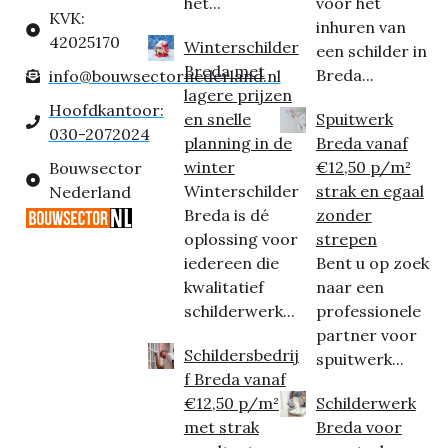
het...
voor het
KVK:
inhuren van
42025170
Winterschilder
een schilder in
Breda met
Breda...
info@bouwsectornederland.nl
lagere prijzen
Hoofdkantoor:
en snelle
Spuitwerk
030-2072024
planning in de
Breda vanaf
winter
€12,50 p/m²
Bouwsector
Winterschilder
strak en egaal
Nederland
Breda is dé
zonder
oplossing voor
strepen
iedereen die
Bent u op zoek
kwalitatief
naar een
schilderwerk...
professionele
partner voor
Schildersbedrij
spuitwerk...
f Breda vanaf
€12,50 p/m²
Schilderwerk
met strak
Breda voor