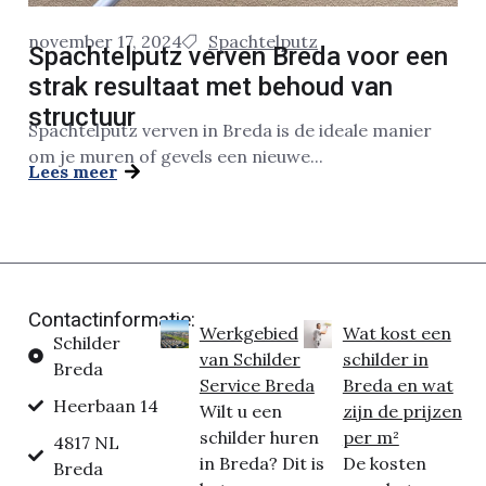
november 17, 2024
Spachtelputz
Spachtelputz verven Breda voor een
strak resultaat met behoud van
structuur
Spachtelputz verven in Breda is de ideale manier
om je muren of gevels een nieuwe...
Lees meer
Contactinformatie:
Werkgebied
Wat kost een
Schilder
van Schilder
schilder in
Breda
Service Breda
Breda en wat
Heerbaan 14
Wilt u een
zijn de prijzen
schilder huren
per m²
4817 NL
in Breda? Dit is
De kosten
Breda