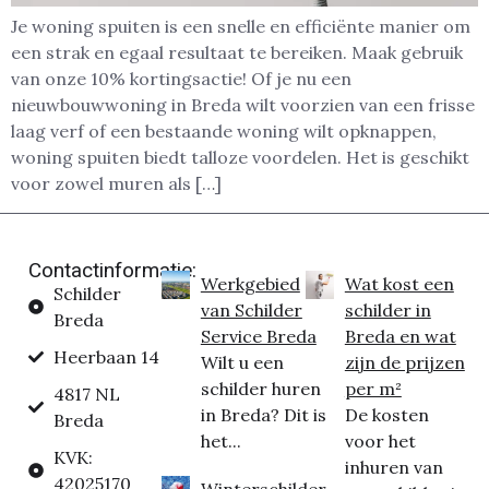
Je woning spuiten is een snelle en efficiënte manier om
een strak en egaal resultaat te bereiken. Maak gebruik
van onze 10% kortingsactie! Of je nu een
nieuwbouwwoning in Breda wilt voorzien van een frisse
laag verf of een bestaande woning wilt opknappen,
woning spuiten biedt talloze voordelen. Het is geschikt
voor zowel muren als […]
Contactinformatie:
Werkgebied
Wat kost een
Schilder
van Schilder
schilder in
Breda
Service Breda
Breda en wat
Heerbaan 14
Wilt u een
zijn de prijzen
schilder huren
per m²
4817 NL
in Breda? Dit is
De kosten
Breda
het...
voor het
KVK:
inhuren van
42025170
Winterschilder