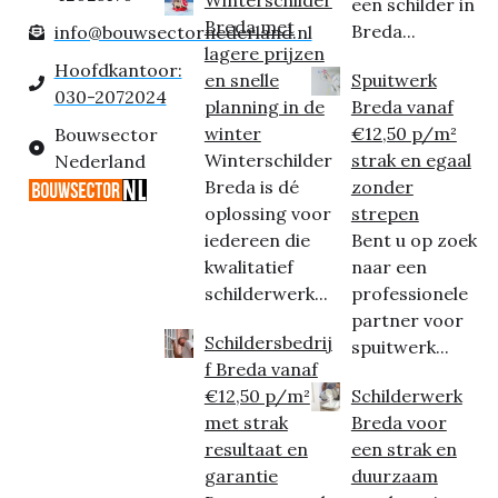
een schilder in
Breda met
Breda...
info@bouwsectornederland.nl
lagere prijzen
Hoofdkantoor:
en snelle
Spuitwerk
030-2072024
planning in de
Breda vanaf
winter
€12,50 p/m²
Bouwsector
Winterschilder
strak en egaal
Nederland
Breda is dé
zonder
oplossing voor
strepen
iedereen die
Bent u op zoek
kwalitatief
naar een
schilderwerk...
professionele
partner voor
Schildersbedrij
spuitwerk...
f Breda vanaf
€12,50 p/m²
Schilderwerk
met strak
Breda voor
resultaat en
een strak en
garantie
duurzaam