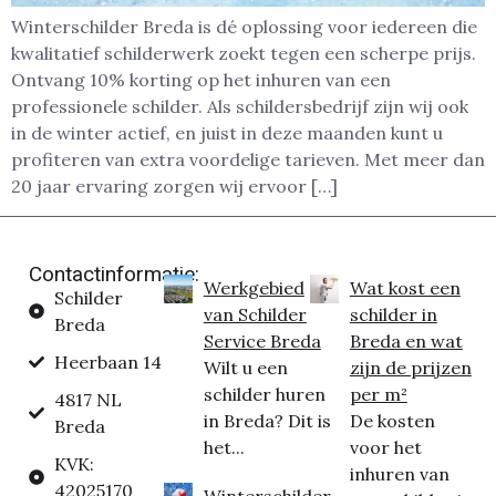
Winterschilder Breda is dé oplossing voor iedereen die
kwalitatief schilderwerk zoekt tegen een scherpe prijs.
Ontvang 10% korting op het inhuren van een
professionele schilder. Als schildersbedrijf zijn wij ook
in de winter actief, en juist in deze maanden kunt u
profiteren van extra voordelige tarieven. Met meer dan
20 jaar ervaring zorgen wij ervoor […]
Contactinformatie:
Werkgebied
Wat kost een
Schilder
van Schilder
schilder in
Breda
Service Breda
Breda en wat
Heerbaan 14
Wilt u een
zijn de prijzen
schilder huren
per m²
4817 NL
in Breda? Dit is
De kosten
Breda
het...
voor het
KVK:
inhuren van
42025170
Winterschilder