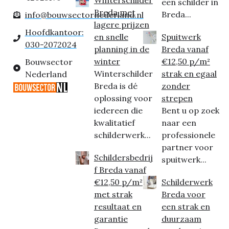
een schilder in
Breda met
Breda...
info@bouwsectornederland.nl
lagere prijzen
Hoofdkantoor:
en snelle
Spuitwerk
030-2072024
planning in de
Breda vanaf
winter
€12,50 p/m²
Bouwsector
Winterschilder
strak en egaal
Nederland
Breda is dé
zonder
oplossing voor
strepen
iedereen die
Bent u op zoek
kwalitatief
naar een
schilderwerk...
professionele
partner voor
Schildersbedrij
spuitwerk...
f Breda vanaf
€12,50 p/m²
Schilderwerk
met strak
Breda voor
resultaat en
een strak en
garantie
duurzaam