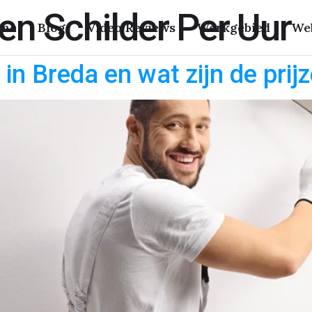
en Schilder Per Uur
me
Blog
Video Reviews
Werkgebied
We
 in Breda en wat zijn de prij