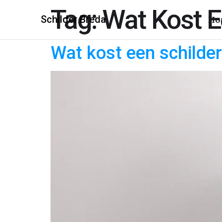
Tag:
Wat Kost E
Schilder Breda
Ho
Wat kost een schilder