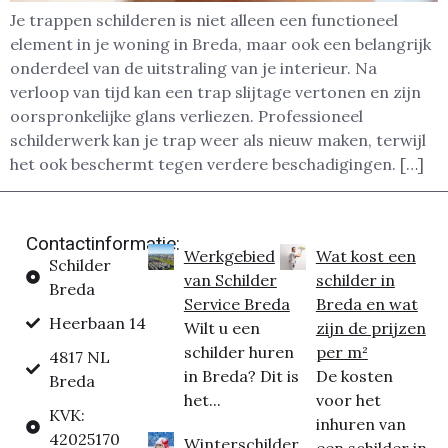
Je trappen schilderen is niet alleen een functioneel
element in je woning in Breda, maar ook een belangrijk
onderdeel van de uitstraling van je interieur. Na
verloop van tijd kan een trap slijtage vertonen en zijn
oorspronkelijke glans verliezen. Professioneel
schilderwerk kan je trap weer als nieuw maken, terwijl
het ook beschermt tegen verdere beschadigingen. […]
Contactinformatie:
Werkgebied
Wat kost een
Schilder
van Schilder
schilder in
Breda
Service Breda
Breda en wat
Heerbaan 14
Wilt u een
zijn de prijzen
schilder huren
per m²
4817 NL
in Breda? Dit is
De kosten
Breda
het...
voor het
KVK:
inhuren van
42025170
Winterschilder
een schilder in