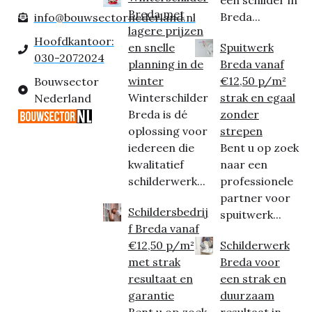
Breda met
Breda...
info@bouwsectornederland.nl
lagere prijzen
Hoofdkantoor:
en snelle
Spuitwerk
030-2072024
planning in de
Breda vanaf
winter
€12,50 p/m²
Bouwsector
Winterschilder
strak en egaal
Nederland
Breda is dé
zonder
oplossing voor
strepen
iedereen die
Bent u op zoek
kwalitatief
naar een
schilderwerk...
professionele
partner voor
Schildersbedrij
spuitwerk...
f Breda vanaf
€12,50 p/m²
Schilderwerk
met strak
Breda voor
resultaat en
een strak en
garantie
duurzaam
Bent u op zoek
resultaat in