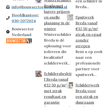
een schilder in
Breda met
Breda...
info@bouwsectornederland.nl
lagere prijzen
Hoofdkantoor:
en snelle
Spuitwerk
030-2072024
planning in de
Breda vanaf
winter
€12,50 p/m²
Bouwsector
Winterschilder
strak en egaal
Nederland
Breda is dé
zonder
oplossing voor
strepen
iedereen die
Bent u op zoek
kwalitatief
naar een
schilderwerk...
professionele
partner voor
Schildersbedrij
spuitwerk...
f Breda vanaf
€12,50 p/m²
Schilderwerk
met strak
Breda voor
resultaat en
een strak en
garantie
duurzaam