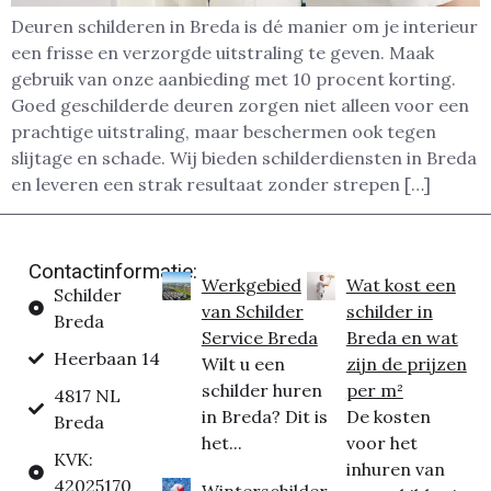
Deuren schilderen in Breda is dé manier om je interieur
een frisse en verzorgde uitstraling te geven. Maak
gebruik van onze aanbieding met 10 procent korting.
Goed geschilderde deuren zorgen niet alleen voor een
prachtige uitstraling, maar beschermen ook tegen
slijtage en schade. Wij bieden schilderdiensten in Breda
en leveren een strak resultaat zonder strepen […]
Contactinformatie:
Werkgebied
Wat kost een
Schilder
van Schilder
schilder in
Breda
Service Breda
Breda en wat
Heerbaan 14
Wilt u een
zijn de prijzen
schilder huren
per m²
4817 NL
in Breda? Dit is
De kosten
Breda
het...
voor het
KVK:
inhuren van
42025170
Winterschilder