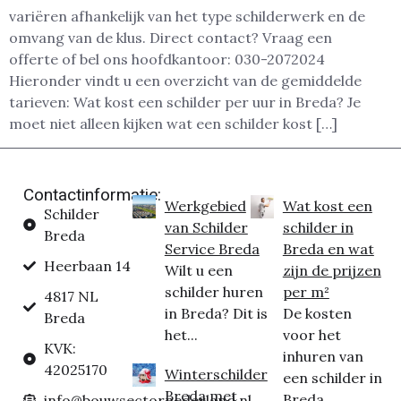
variëren afhankelijk van het type schilderwerk en de
omvang van de klus. Direct contact? Vraag een
offerte of bel ons hoofdkantoor: 030-2072024
Hieronder vindt u een overzicht van de gemiddelde
tarieven: Wat kost een schilder per uur in Breda? Je
moet niet alleen kijken wat een schilder kost […]
Contactinformatie:
Werkgebied
Wat kost een
Schilder
van Schilder
schilder in
Breda
Service Breda
Breda en wat
Heerbaan 14
Wilt u een
zijn de prijzen
schilder huren
per m²
4817 NL
in Breda? Dit is
De kosten
Breda
het...
voor het
KVK:
inhuren van
42025170
Winterschilder
een schilder in
Breda met
Breda...
info@bouwsectornederland.nl