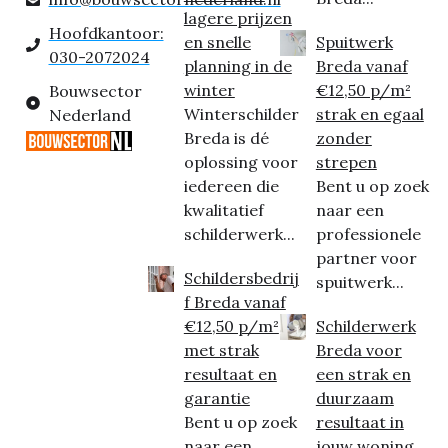
lagere prijzen
Hoofdkantoor:
en snelle
Spuitwerk
030-2072024
planning in de
Breda vanaf
winter
€12,50 p/m²
Bouwsector
Winterschilder
strak en egaal
Nederland
Breda is dé
zonder
oplossing voor
strepen
iedereen die
Bent u op zoek
kwalitatief
naar een
schilderwerk...
professionele
partner voor
Schildersbedrij
spuitwerk...
f Breda vanaf
€12,50 p/m²
Schilderwerk
met strak
Breda voor
resultaat en
een strak en
garantie
duurzaam
Bent u op zoek
resultaat in
naar een
jouw woning