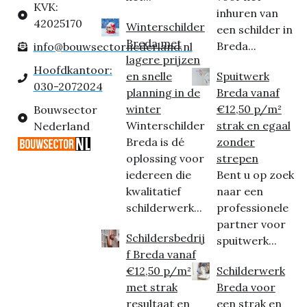
KVK:
inhuren van
42025170
Winterschilder
een schilder in
Breda met
Breda...
info@bouwsectornederland.nl
lagere prijzen
Hoofdkantoor:
en snelle
Spuitwerk
030-2072024
planning in de
Breda vanaf
winter
€12,50 p/m²
Bouwsector
Winterschilder
strak en egaal
Nederland
Breda is dé
zonder
oplossing voor
strepen
iedereen die
Bent u op zoek
kwalitatief
naar een
schilderwerk...
professionele
partner voor
Schildersbedrij
spuitwerk...
f Breda vanaf
€12,50 p/m²
Schilderwerk
met strak
Breda voor
resultaat en
een strak en