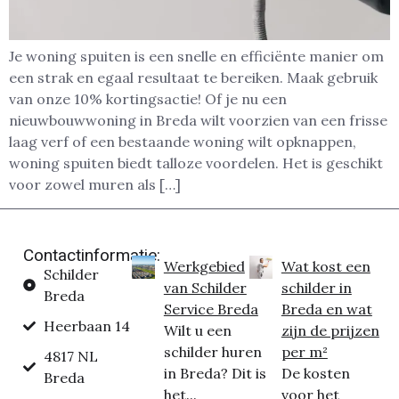
Je woning spuiten is een snelle en efficiënte manier om
een strak en egaal resultaat te bereiken. Maak gebruik
van onze 10% kortingsactie! Of je nu een
nieuwbouwwoning in Breda wilt voorzien van een frisse
laag verf of een bestaande woning wilt opknappen,
woning spuiten biedt talloze voordelen. Het is geschikt
voor zowel muren als […]
Contactinformatie:
Werkgebied
Wat kost een
Schilder
van Schilder
schilder in
Breda
Service Breda
Breda en wat
Heerbaan 14
Wilt u een
zijn de prijzen
schilder huren
per m²
4817 NL
in Breda? Dit is
De kosten
Breda
het...
voor het