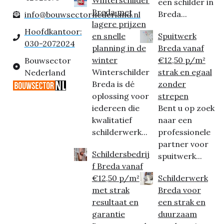
een schilder in
Breda met
Breda...
info@bouwsectornederland.nl
lagere prijzen
Hoofdkantoor:
en snelle
Spuitwerk
030-2072024
planning in de
Breda vanaf
winter
€12,50 p/m²
Bouwsector
Winterschilder
strak en egaal
Nederland
Breda is dé
zonder
oplossing voor
strepen
iedereen die
Bent u op zoek
kwalitatief
naar een
schilderwerk...
professionele
partner voor
Schildersbedrij
spuitwerk...
f Breda vanaf
€12,50 p/m²
Schilderwerk
met strak
Breda voor
resultaat en
een strak en
garantie
duurzaam