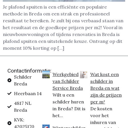
Je plafond spuiten is een efficiënte en populaire
methode in Breda om een strak en professioneel
resultaat te bereiken. Je zult bij ons verbaasd staan van
het resultaat en de goedkope prijzen per m2! Vooral in
nieuwbouwwoningen of tijdens renovaties in Breda is
plafond spuiten een uitstekende keuze. Ontvang op dit
moment 10% korting op […]
Contactinformatie:
Werkgebied
Wat kost een
Schilder
van Schilder
schilder in
Breda
Service Breda
Breda en wat
Heerbaan 14
Wilt u een
zijn de prijzen
schilder huren
per m²
4817 NL
in Breda? Dit is
De kosten
Breda
het...
voor het
KVK:
inhuren van
42025170
Winterschilder