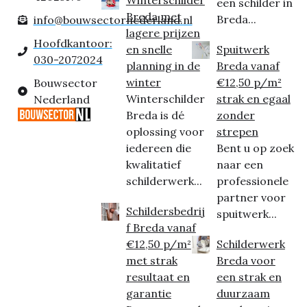
een schilder in
Breda met
Breda...
info@bouwsectornederland.nl
lagere prijzen
Hoofdkantoor:
en snelle
Spuitwerk
030-2072024
planning in de
Breda vanaf
winter
€12,50 p/m²
Bouwsector
Winterschilder
strak en egaal
Nederland
Breda is dé
zonder
oplossing voor
strepen
iedereen die
Bent u op zoek
kwalitatief
naar een
schilderwerk...
professionele
partner voor
Schildersbedrij
spuitwerk...
f Breda vanaf
€12,50 p/m²
Schilderwerk
met strak
Breda voor
resultaat en
een strak en
garantie
duurzaam