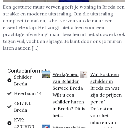
Een gestucte muur verven geeft je woning in Breda een
strakke en moderne uitstraling. Om die uitstraling
compleet te maken, is het verven van de muur een
essentiële stap. Het zorgt niet alleen voor een
prachtige afwerking, maar beschermt het stucwerk ook
tegen vuil, vocht en slijtage. Je kunt door ons je muren
laten sauzen […]
Contactinformatie:
Werkgebied
Wat kost een
Schilder
van Schilder
schilder in
Breda
Service Breda
Breda en wat
Heerbaan 14
Wilt u een
zijn de prijzen
schilder huren
per m²
4817 NL
in Breda? Dit is
De kosten
Breda
het...
voor het
KVK:
inhuren van
42025170
Winterschilder