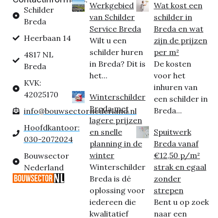
Werkgebied
Wat kost een
Schilder
van Schilder
schilder in
Breda
Service Breda
Breda en wat
Heerbaan 14
Wilt u een
zijn de prijzen
schilder huren
per m²
4817 NL
in Breda? Dit is
De kosten
Breda
het...
voor het
KVK:
inhuren van
42025170
Winterschilder
een schilder in
Breda met
Breda...
info@bouwsectornederland.nl
lagere prijzen
Hoofdkantoor:
en snelle
Spuitwerk
030-2072024
planning in de
Breda vanaf
winter
€12,50 p/m²
Bouwsector
Winterschilder
strak en egaal
Nederland
Breda is dé
zonder
oplossing voor
strepen
iedereen die
Bent u op zoek
kwalitatief
naar een