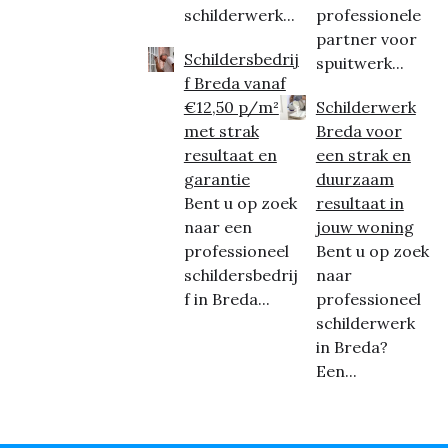
schilderwerk...
professionele
partner voor
Schildersbedrij
spuitwerk...
f Breda vanaf
€12,50 p/m²
Schilderwerk
met strak
Breda voor
resultaat en
een strak en
garantie
duurzaam
Bent u op zoek
resultaat in
naar een
jouw woning
professioneel
Bent u op zoek
schildersbedrij
naar
f in Breda...
professioneel
schilderwerk
in Breda?
Een...