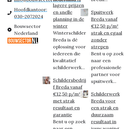
lagere prijzen
Hoofdkantoor:
en snelle
Spuitwerk
030-2072024
planning in de
Breda vanaf
winter
€12,50 p/m²
Bouwsector
Winterschilder
strak en egaal
Nederland
Breda is dé
zonder
oplossing voor
strepen
iedereen die
Bent u op zoek
kwalitatief
naar een
schilderwerk...
professionele
partner voor
Schildersbedrij
spuitwerk...
f Breda vanaf
€12,50 p/m²
Schilderwerk
met strak
Breda voor
resultaat en
een strak en
garantie
duurzaam
Bent u op zoek
resultaat in
naar een
jouw woning