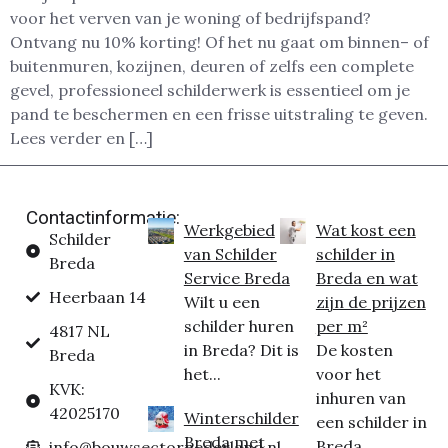
voor het verven van je woning of bedrijfspand?
Ontvang nu 10% korting! Of het nu gaat om binnen– of
buitenmuren, kozijnen, deuren of zelfs een complete
gevel, professioneel schilderwerk is essentieel om je
pand te beschermen en een frisse uitstraling te geven.
Lees verder en […]
Contactinformatie:
Werkgebied
Wat kost een
Schilder
van Schilder
schilder in
Breda
Service Breda
Breda en wat
Heerbaan 14
Wilt u een
zijn de prijzen
schilder huren
per m²
4817 NL
in Breda? Dit is
De kosten
Breda
het...
voor het
KVK:
inhuren van
42025170
Winterschilder
een schilder in
Breda met
Breda...
info@bouwsectornederland.nl