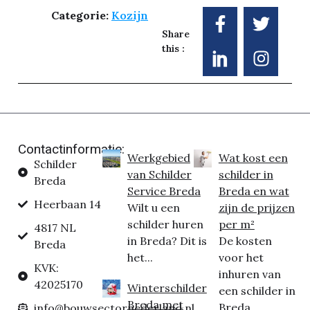
Categorie:
Kozijn
Share
this :
Contactinformatie:
Werkgebied
Wat kost een
Schilder
van Schilder
schilder in
Breda
Service Breda
Breda en wat
Heerbaan 14
Wilt u een
zijn de prijzen
schilder huren
per m²
4817 NL
in Breda? Dit is
De kosten
Breda
het...
voor het
KVK:
inhuren van
42025170
Winterschilder
een schilder in
Breda met
Breda...
info@bouwsectornederland.nl