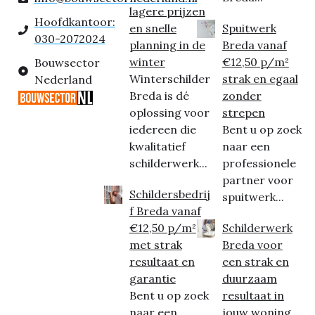
lagere prijzen
Hoofdkantoor:
en snelle
Spuitwerk
030-2072024
planning in de
Breda vanaf
winter
€12,50 p/m²
Bouwsector
Winterschilder
strak en egaal
Nederland
Breda is dé
zonder
oplossing voor
strepen
iedereen die
Bent u op zoek
kwalitatief
naar een
schilderwerk...
professionele
partner voor
Schildersbedrij
spuitwerk...
f Breda vanaf
€12,50 p/m²
Schilderwerk
met strak
Breda voor
resultaat en
een strak en
garantie
duurzaam
Bent u op zoek
resultaat in
naar een
jouw woning